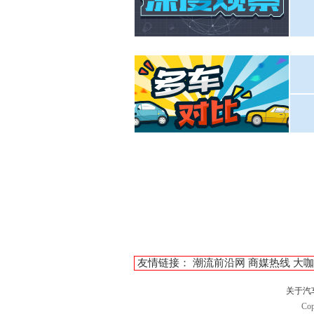
友情链接：
潮流前沿网
商媒热线
大咖
关于汽
Cop