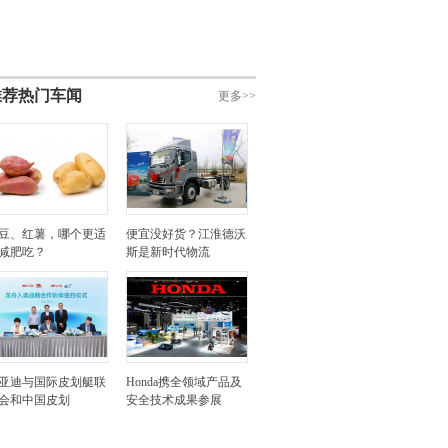
推荐热门车闻
更多>>
豆、红薯，哪个更适
便宜没好货？江淮德沃
减肥吃？
斯是新时代物流
亚迪与国际皮划艇联
Honda携全领域产品及
会和中国皮划
安全技术成果参展