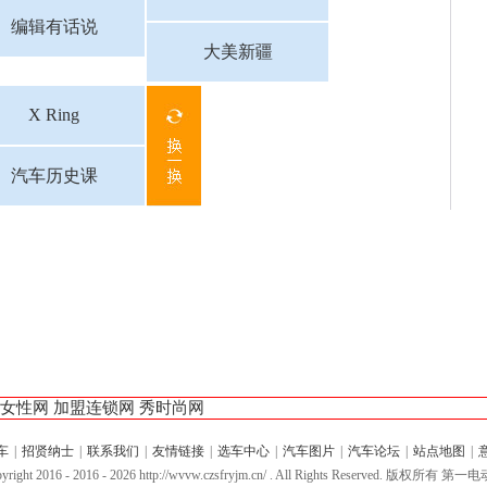
编辑有话说
大美新疆
X Ring
汽车历史课
女性网
加盟连锁网
秀时尚网
车
|
招贤纳士
|
联系我们
|
友情链接
|
选车中心
|
汽车图片
|
汽车论坛
|
站点地图
|
yright 2016 - 2016 -
2026 http://wvvw.czsfryjm.cn/ . All Rights Reserved. 版权所有 第