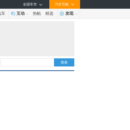
全国车市
汽车导航
汽车
互动
热帖
精选
发现
搜索