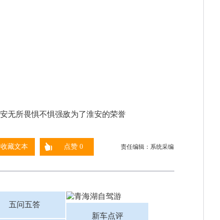
安无所畏惧不惧强敌为了淮安的荣誉
收藏文本
点赞
0
责任编辑：系统采编
五问五答
新车点评