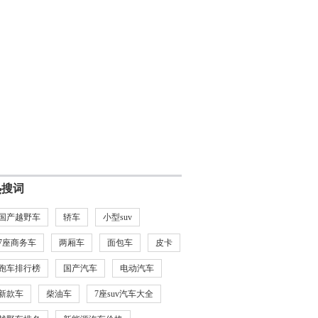
热搜词
国产越野车
轿车
小型suv
7座商务车
两厢车
面包车
皮卡
跑车排行榜
国产汽车
电动汽车
新款车
柴油车
7座suv汽车大全