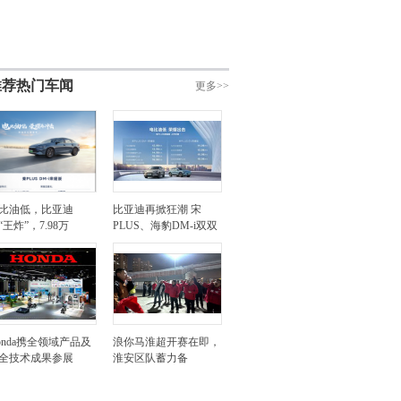
推荐热门车闻
更多>>
比油低，比亚迪
比亚迪再掀狂潮 宋
“王炸”，7.98万
PLUS、海豹DM-i双双
onda携全领域产品及
浪你马淮超开赛在即，
全技术成果参展
淮安区队蓄力备