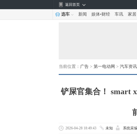
返回首页
选车
新闻
娱体
•
财经
车讯
家居
当前位置：
广告
>
第一电动网
>
汽车资讯
铲屎官集合！ smar
2026-04-28 18:49:43
未知
系统采