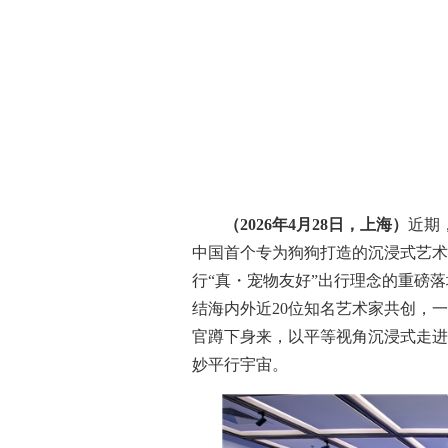
（
202
6
年
4
月
2
8
日，
上海
）
近期，
中国首个专为狗狗打造的沉浸式艺术
行“真・宠物友好”出行理念的重磅落
结海内外近20位知名艺术家共创，
官蹲下身来，以平等视角沉浸式走进
妙平行宇宙。