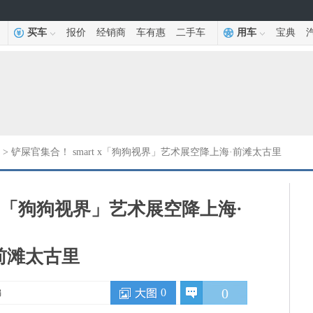
买车
报价
经销商
车有惠
二手车
用车
宝典
> 铲屎官集合！ smart x「狗狗视界」艺术展空降上海·前滩太古里
t x「狗狗视界」艺术展空降上海·
前滩太古里
0
0
编