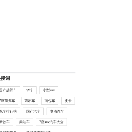
热搜词
国产越野车
轿车
小型suv
7座商务车
两厢车
面包车
皮卡
跑车排行榜
国产汽车
电动汽车
新款车
柴油车
7座suv汽车大全