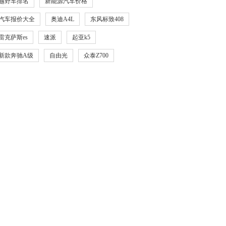
越野车排名
新能源汽车价格
汽车报价大全
奥迪A4L
东风标致408
雷克萨斯es
速派
起亚k5
新款奔驰A级
自由光
众泰Z700