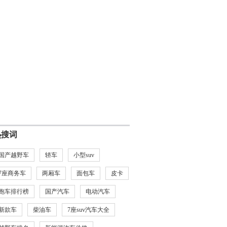
热搜词
国产越野车
轿车
小型suv
7座商务车
两厢车
面包车
皮卡
跑车排行榜
国产汽车
电动汽车
新款车
柴油车
7座suv汽车大全