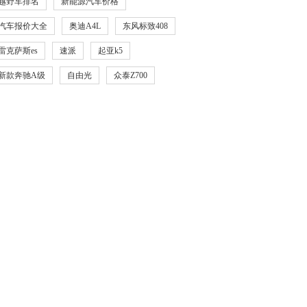
越野车排名
新能源汽车价格
汽车报价大全
奥迪A4L
东风标致408
雷克萨斯es
速派
起亚k5
新款奔驰A级
自由光
众泰Z700