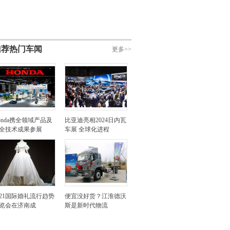
推荐热门车闻
更多>>
onda携全领域产品及
比亚迪亮相2024日内瓦
全技术成果参展
车展 全球化进程
021国际婚礼流行趋势
便宜没好货？江淮德沃
览会在济南成
斯是新时代物流