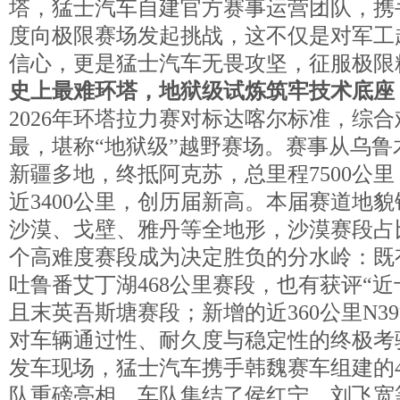
塔，猛士汽车自建官方赛事运营团队，携
度向极限赛场发起挑战，这不仅是对军工
信心，更是猛士汽车无畏攻坚，征服极限
史上最难环塔，地狱级试炼筑牢技术底座
2026年环塔拉力赛对标达喀尔标准，综
最，堪称“地狱级”越野赛场。赛事从乌鲁
新疆多地，终抵阿克苏，总里程7500公
近3400公里，创历届新高。本届赛道地
沙漠、戈壁、雅丹等全地形，沙漠赛段占比
个高难度赛段成为决定胜负的分水岭：既
吐鲁番艾丁湖468公里赛段，也有获评“近
且末英吾斯塘赛段；新增的近360公里N3
对车辆通过性、耐久度与稳定性的终极考
发车现场，猛士汽车携手韩魏赛车组建的
队重磅亮相。车队集结了侯红宁、刘飞宽