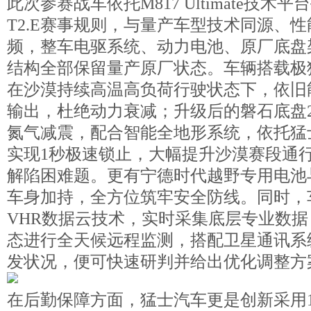
此次参赛战车依托M817 Ultimate技术
T2.E赛事规则，与量产车型技术同源、
频，整车电驱系统、动力电池、原厂底盘
结构全部保留量产原厂状态。车辆搭载极猛
在沙漠持续高温高负荷行驶状态下，依旧
输出，杜绝动力衰减；升级后的磐石底盘2
氮气减震，配合智能全地形系统，依托猛
实现1秒极速锁止，大幅提升沙漠赛段通
解陷困难题。更有宁德时代越野专用电池
车身加持，全方位筑牢安全防线。同时，
VHR数据云技术，实时采集底层专业数
态进行全天候远程监测，搭配卫星通讯系
发状况，便可快速研判并给出优化调整方
在后勤保障方面，猛士汽车更是创新采用15