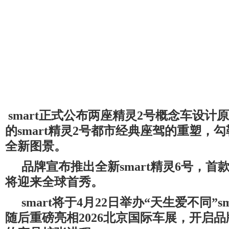
smart
正式公布两座精灵
2
号概念车设计原
的
smart
精灵
2
号都市经典座驾的重塑，勾
全新图景。
品牌宣布推出全新
smart
精灵
6
号，首
将迎来全球首秀。
smart
将于
4
月
22
日举办
“
天生爱不同
”s
随后重磅亮相
2026
北京国际车展，开启品